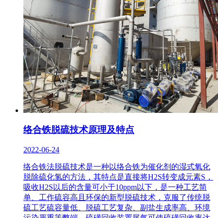
络合铁脱硫技术原理及特点
2022-06-24
络合铁法脱硫技术是一种以络合铁为催化剂的湿式氧化
脱除硫化氢的方法，其特点是直接将H2S转变成元素S，
吸收H2S以后的含量可小于10ppm以下，是一种工艺简
单、工作硫容高且环保的新型脱硫技术，克服了传统脱
硫工艺硫容量低、脱硫工艺复杂、副盐生成率高、环境
污染严重等弊端，硫磺回收装置尾气可使硫磺回收率达