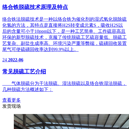
络合铁脱硫技术原理及特点
络合铁法脱硫技术是一种以络合铁为催化剂的湿式氧化脱除硫
化氢的方法，其特点是直接将H2S转变成元素S，吸收H2S以
后的含量可小于10ppm以下，是一种工艺简单、工作硫容高且
环保的新型脱硫技术，克服了传统脱硫工艺硫容量低、脱硫工
艺复杂、副盐生成率高、环境污染严重等弊端，硫磺回收装置
尾气可使硫磺回收率达到99.9%以上。
24
2022-06
常见脱硫工艺介绍
气体脱硫分为干法脱硫、湿法脱硫以及络合铁湿法脱硫，
几种脱硫方法概述如下：
查看更多
发货现场